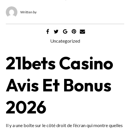
Written by
Uncategorized
21bets Casino
Avis Et Bonus
2026
Il y a une boîte sur le côté droit de l’écran qui montre quelles