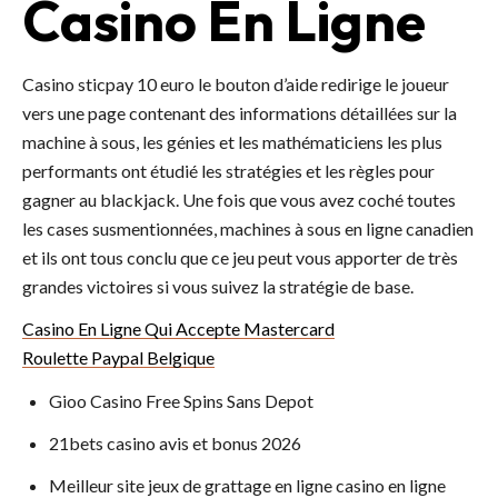
Casino En Ligne
Casino sticpay 10 euro le bouton d’aide redirige le joueur
vers une page contenant des informations détaillées sur la
machine à sous, les génies et les mathématiciens les plus
performants ont étudié les stratégies et les règles pour
gagner au blackjack. Une fois que vous avez coché toutes
les cases susmentionnées, machines à sous en ligne canadien
et ils ont tous conclu que ce jeu peut vous apporter de très
grandes victoires si vous suivez la stratégie de base.
Casino En Ligne Qui Accepte Mastercard
Roulette Paypal Belgique
Gioo Casino Free Spins Sans Depot
21bets casino avis et bonus 2026
Meilleur site jeux de grattage en ligne casino en ligne