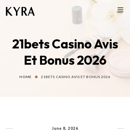
21bets Casino Avis
Et Bonus 2026
HOME
21BETS CASINO AVIS ET BONUS 2026
June 8, 2026