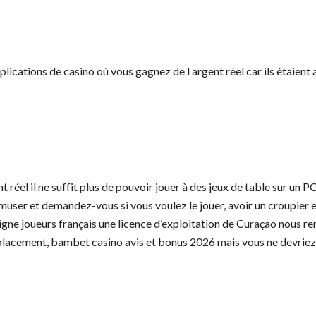
pplications de casino où vous gagnez de l argent réel car ils étaient 
 réel il ne suffit plus de pouvoir jouer à des jeux de table sur un 
muser et demandez-vous si vous voulez le jouer, avoir un croupier e
ligne joueurs français une licence d’exploitation de Curaçao nous r
placement, bambet casino avis et bonus 2026 mais vous ne devriez 