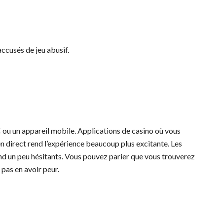
accusés de jeu abusif.
PC ou un appareil mobile. Applications de casino où vous
n direct rend l’expérience beaucoup plus excitante. Les
end un peu hésitants. Vous pouvez parier que vous trouverez
pas en avoir peur.