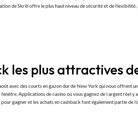
ation de Skrill offre le plus haut niveau de sécurité et de flexibilit
k les plus attractives d
oût avec des courts en gazon dur de New York qui nous offrent un au
fenêtre. Applications de casino où vous gagnez de l argent réel y a
s pour gagner et les achats en cashback font également partie de l’ac