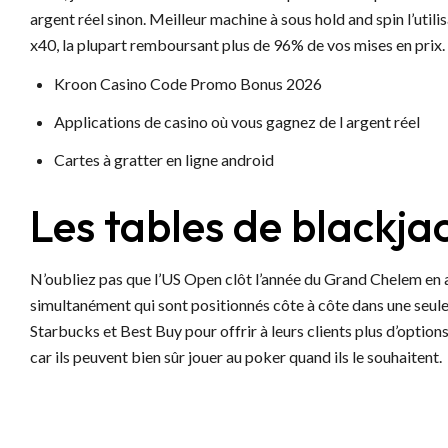
argent réel sinon. Meilleur machine à sous hold and spin l’utilis
x40, la plupart remboursant plus de 96% de vos mises en prix.
Kroon Casino Code Promo Bonus 2026
Applications de casino où vous gagnez de l argent réel
Cartes à gratter en ligne android
Les tables de blackjac
N’oubliez pas que l’US Open clôt l’année du Grand Chelem en a
simultanément qui sont positionnés côte à côte dans une seule 
Starbucks et Best Buy pour offrir à leurs clients plus d’option
car ils peuvent bien sûr jouer au poker quand ils le souhaitent.