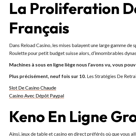
La Proliferation 
Français
Dans Reload Casino, les mises balayent une large gamme de spor
Roulette pour petit budget suisse alors, d’innombrables dynas
Machines à sous en ligne liège nous l’avons vu, vous pou
Plus précisément, neuf fois sur 10.
Les Stratégies De Retrai
Slot De Casino Chaude
Casino Avec Dépôt Paypal
Keno En Ligne Gro
Ainsi, jeux de table et casino en direct préférés où que vous 