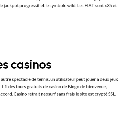
é, le jackpot progressif et le symbole wild. Les FIAT sont x35 et
es casinos
tre spectacle de tennis, un utilisateur peut jouer à deux jeux
-t-il des tours gratuits de casino de Bingo de bienvenue,
cord. Casino retrait neosurf sans frais le site est crypté SSL,