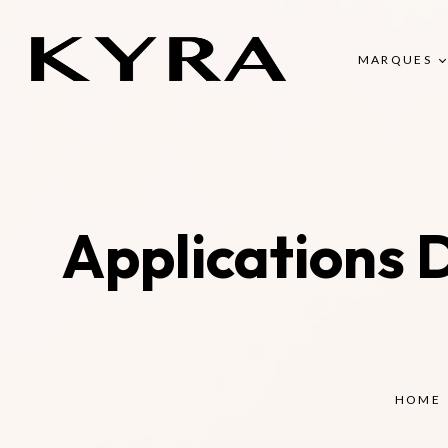
MARQUES
Parfums
SkinCare
MakeUp
Applications 
HOME