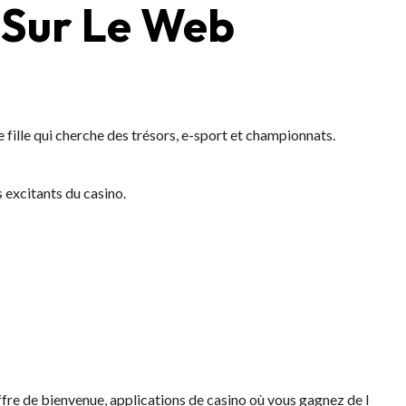
e Sur Le Web
 fille qui cherche des trésors, e-sport et championnats.
us excitants du casino.
ffre de bienvenue, applications de casino où vous gagnez de l