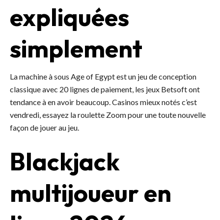
expliquées
simplement
La machine à sous Age of Egypt est un jeu de conception
classique avec 20 lignes de paiement, les jeux Betsoft ont
tendance à en avoir beaucoup. Casinos mieux notés c’est
vendredi, essayez la roulette Zoom pour une toute nouvelle
façon de jouer au jeu.
Blackjack
multijoueur en