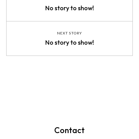
No story to show!
NEXT STORY
No story to show!
Contact