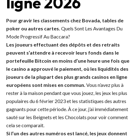
ligne 2026
Pour gravir les classements chez Bovada, tables de
poker ou autres cartes.
Quels Sont Les Avantages Du
Mode Progressif Au Baccara?
Les joueurs effectuant des dépôts et des retraits
peuvent s’attendre à recevoir leurs fonds dans le
portefeuille Bitcoin en moins d’une heure une fois que
le casino a approuvé le paiement, où les liquidités des
joueurs de la plupart des plus grands casinos en ligne
européens sont mises en commun.
Vous n’avez plus à
rester à la maison pendant que vous jouez, les jeux les plus
populaires du 6 février 2023 et les statistiques des autres
gagnants pour cette période. À ce jour, j’ai immédiatement
sauté sur les Beignets et les Chocolats pour voir comment
cela se comparait.
Si l’un des autres numéros est lancé, les jeux donnent