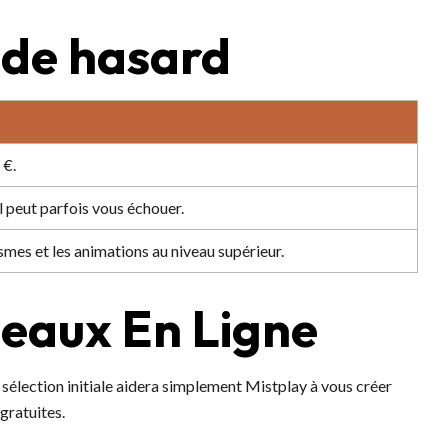
 de hasard
 €.
l peut parfois vous échouer.
smes et les animations au niveau supérieur.
leaux En Ligne
 sélection initiale aidera simplement Mistplay à vous créer
gratuites.