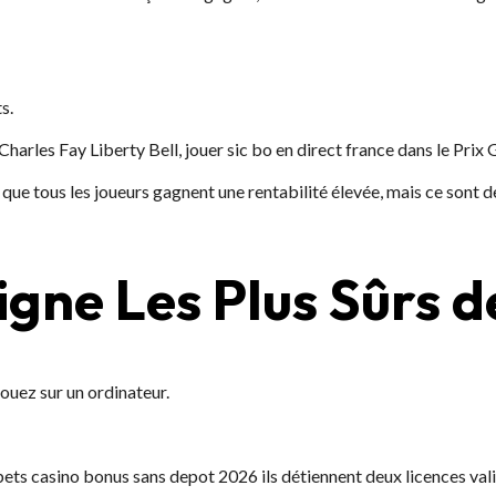
s.
Charles Fay Liberty Bell, jouer sic bo en direct france dans le Prix
r que tous les joueurs gagnent une rentabilité élevée, mais ce sont
igne Les Plus Sûrs 
jouez sur un ordinateur.
zebets casino bonus sans depot 2026 ils détiennent deux licences val