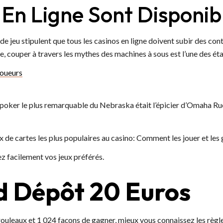
 En Ligne Sont Disponib
es de jeu stipulent que tous les casinos en ligne doivent subir des c
te, couper à travers les mythes des machines à sous est l’une des é
Joueurs
 poker le plus remarquable du Nebraska était l’épicier d’Omaha R
x de cartes les plus populaires au casino: Comment les jouer et les 
 facilement vos jeux préférés.
d Dépôt 20 Euros
uleaux et 1 024 façons de gagner, mieux vous connaissez les règles. 