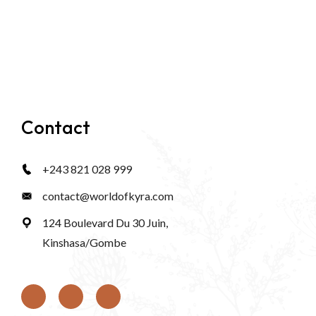
Contact
+243 821 028 999
contact@worldofkyra.com
124 Boulevard Du 30 Juin,
Kinshasa/Gombe