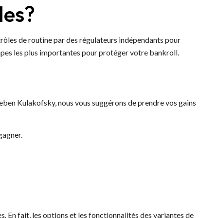
les?
ontrôles de routine par des régulateurs indépendants pour
tapes les plus importantes pour protéger votre bankroll.
ueben Kulakofsky, nous vous suggérons de prendre vos gains
gagner.
En fait, les options et les fonctionnalités des variantes de