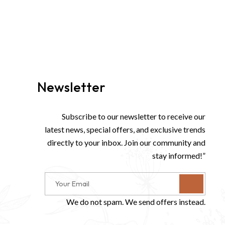
Newsletter
Subscribe to our newsletter to receive our
latest news, special offers, and exclusive trends
directly to your inbox. Join our community and
stay informed!”
We do not spam. We send offers instead.