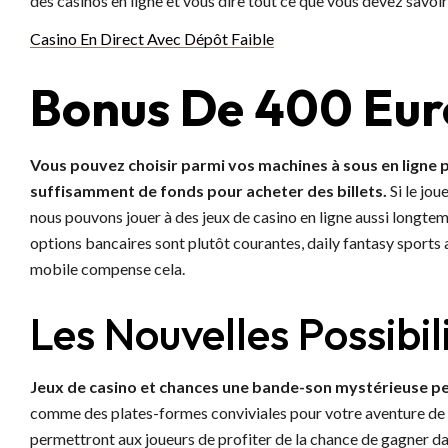
des casinos en ligne et vous dire tout ce que vous devez savoi
Casino En Direct Avec Dépôt Faible
Bonus De 400 Eur
Vous pouvez choisir parmi vos machines à sous en ligne p
suffisamment de fonds pour acheter des billets.
Si le jo
nous pouvons jouer à des jeux de casino en ligne aussi longte
options bancaires sont plutôt courantes, daily fantasy sports a
mobile compense cela.
Les Nouvelles Possibil
Jeux de casino et chances une bande-son mystérieuse pe
comme des plates-formes conviviales pour votre aventure de ca
permettront aux joueurs de profiter de la chance de gagner dan