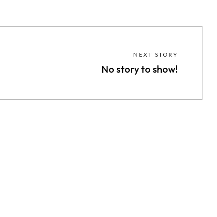
NEXT STORY
No story to show!