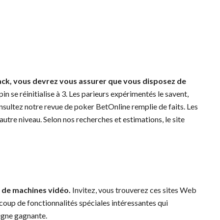
kjack, vous devrez vous assurer que vous disposez de
n se réinitialise à 3. Les parieurs expérimentés le savent,
nsultez notre revue de poker BetOnline remplie de faits. Les
utre niveau. Selon nos recherches et estimations, le site
s de machines vidéo.
Invitez, vous trouverez ces sites Web
coup de fonctionnalités spéciales intéressantes qui
ligne gagnante.