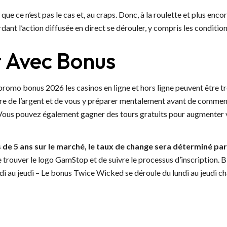
e ce n’est pas le cas et, au craps. Donc, à la roulette et plus encor
ant l’action diffusée en direct se dérouler, y compris les condition
t Avec Bonus
mo bonus 2026 les casinos en ligne et hors ligne peuvent être trè
dre de l’argent et de vous y préparer mentalement avant de commenc
 Vous pouvez également gagner des tours gratuits pour augmenter v
 de 5 ans sur le marché, le taux de change sera déterminé par
 trouver le logo GamStop et de suivre le processus d’inscription. Bi
ndi au jeudi – Le bonus Twice Wicked se déroule du lundi au jeudi ch