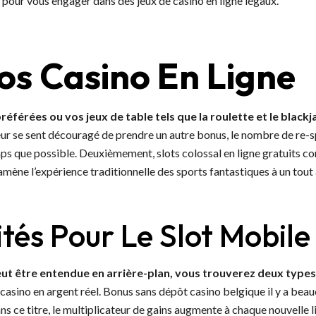
r pour vous engager dans des jeux de casino en ligne légaux.
os Casino En Ligne
référées ou vos jeux de table tels que la roulette et le blac
ueur se sent découragé de prendre un autre bonus, le nombre de re-spi
mps que possible. Deuxièmement, slots colossal en ligne gratuits co
mène l’expérience traditionnelle des sports fantastiques à un tout a
ités Pour Le Slot Mobile
ut être entendue en arrière-plan, vous trouverez deux type
sino en argent réel. Bonus sans dépôt casino belgique il y a beau
s ce titre, le multiplicateur de gains augmente à chaque nouvelle 