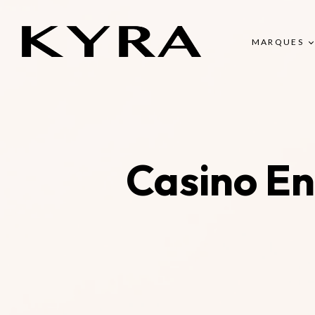
MARQUES
Parfums
SkinCare
MakeUp
Casino En