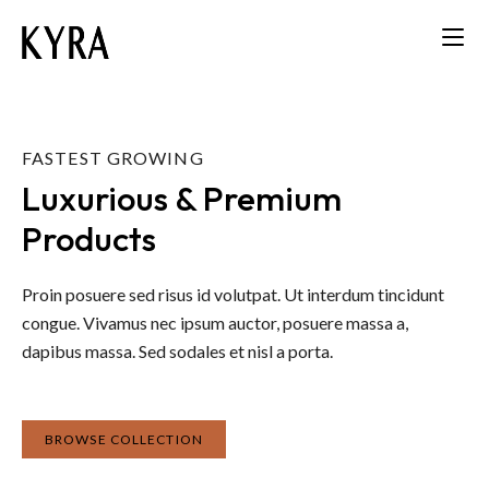
FASTEST GROWING
MAKE-UP POWDER
Luxurious & Premium 
UNIQUE FORMULATION
Natural Compact Powder
Products
Dermatologically Tested
Proin posuere sed risus id volutpat. Ut interdum tincidunt
Proin posuere sed risus id volutpat. Ut interdum tincidunt
Proin posuere sed risus id volutpat. Ut interdum tincidunt
congue. Vivamus nec ipsum auctor, posuere massa a,
congue. Vivamus nec ipsum auctor, posuere massa a,
congue. Vivamus nec ipsum auctor, posuere massa a,
dapibus massa. Sed sodales et nisl a porta.
dapibus massa. Sed sodales et nisl a porta.
dapibus massa. Sed sodales et nisl a porta.
BROWSE COLLECTION
BROWSE COLLECTION
BROWSE COLLECTION