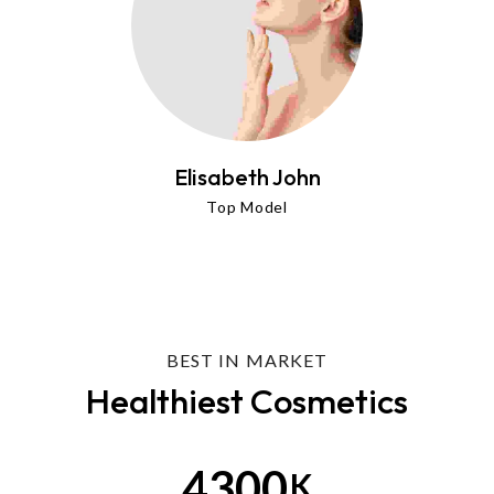
Elisabeth John
Barbara Palvin
Abigale
Top Model
Best Model
Best Model
BEST IN MARKET
Healthiest Cosmetics
4300
K