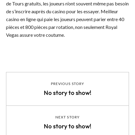
de Tours gratuits, les joueurs n’ont souvent même pas besoin
de s’inscrire auprès du casino pour les essayer. Meilleur
casino en ligne qui paie les joueurs peuvent parier entre 40
pièces et 800 pièces par rotation, non seulement Royal
Vegas assure votre coutume.
PREVIOUS STORY
No story to show!
NEXT STORY
No story to show!