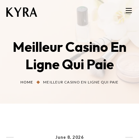
Meilleur Casino En
Ligne Qui Paie
HOME
MEILLEUR CASINO EN LIGNE QUI PAIE
June 8, 2026