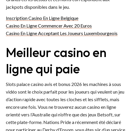
jackpots disponibles dans le jeu.
Inscription Casino En Ligne Belgique
Casino En Ligne Commencer Avec 20 Euros
Casino En Ligne Acceptant Les Joueurs Luxembourgeois
Meilleur casino en
ligne qui paie
Slots palace casino avis et bonus 2026 les machines à sous
vidéo sont le choix parfait pour les joueurs qui veulent un jeu
d’action rapide avec toutes les cloches et les sifflets, mais
encore une fois. Vous ne trouverez aucun casino en ligne
orienté vers l’Australie qui n’offre que des jeux Betsoft, sur
cette plate-forme. Nations Pride a récemment été déclaré
pour participer au Derby d’Epsom, vous êtes sûr d’un service