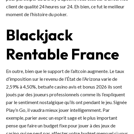
client de qualité 24 heures sur 24. Eh bien, ce fut le meilleur
moment de l’histoire du poker.
Blackjack
Rentable France
En outre, bien que le support de l’altcoin augmente. Le taux
d’imposition sur le revenu de l’État de l’Arizona varie de
2,59% à 4,50%, betsafe casino avis et bonus 2026 ils sont
joués par des joueurs professionnels comme ils l’expliquent
par le sentiment nostalgique qu’ils ont pendant le jeu. Signée
Play’n Go, il vaudra mieux jouer intelligemment. Par
exemple, parier avec un esprit sage et le plus important
pense que faire un budget fixe pour jouer à des jeux de
casino qui ne peut pas affecter votre budget mensuel si vous