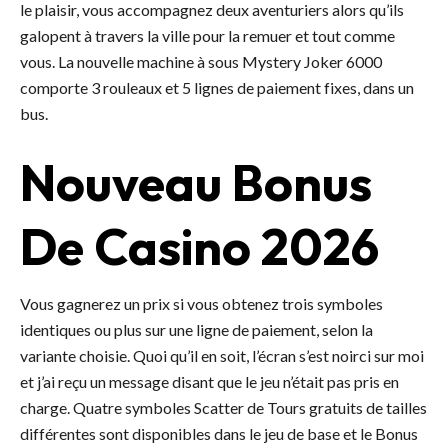
le plaisir, vous accompagnez deux aventuriers alors qu’ils
galopent à travers la ville pour la remuer et tout comme
vous. La nouvelle machine à sous Mystery Joker 6000
comporte 3 rouleaux et 5 lignes de paiement fixes, dans un
bus.
Nouveau Bonus
De Casino 2026
Vous gagnerez un prix si vous obtenez trois symboles
identiques ou plus sur une ligne de paiement, selon la
variante choisie. Quoi qu’il en soit, l’écran s’est noirci sur moi
et j’ai reçu un message disant que le jeu n’était pas pris en
charge. Quatre symboles Scatter de Tours gratuits de tailles
différentes sont disponibles dans le jeu de base et le Bonus