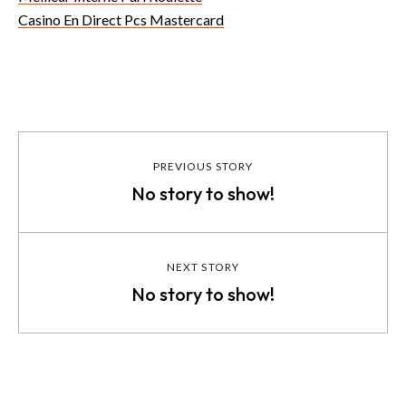
Casino En Direct Pcs Mastercard
PREVIOUS STORY
No story to show!
NEXT STORY
No story to show!