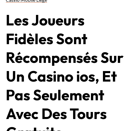
Les Joueurs
Fidèles Sont
Récompensés Sur
Un Casino ios, Et
Pas Seulement
Avec Des Tours