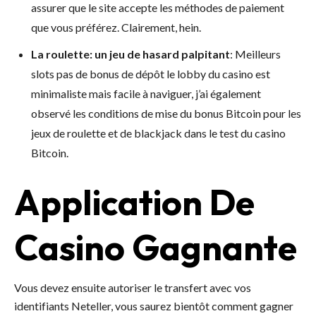
assurer que le site accepte les méthodes de paiement
que vous préférez. Clairement, hein.
La roulette: un jeu de hasard palpitant
:
Meilleurs
slots pas de bonus de dépôt le lobby du casino est
minimaliste mais facile à naviguer, j’ai également
observé les conditions de mise du bonus Bitcoin pour les
jeux de roulette et de blackjack dans le test du casino
Bitcoin.
Application De
Casino Gagnante
Vous devez ensuite autoriser le transfert avec vos
identifiants Neteller, vous saurez bientôt comment gagner