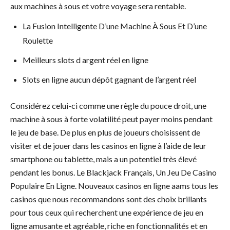
aux machines à sous et votre voyage sera rentable.
La Fusion Intelligente D’une Machine À Sous Et D’une
Roulette
Meilleurs slots d argent réel en ligne
Slots en ligne aucun dépôt gagnant de l’argent réel
Considérez celui-ci comme une règle du pouce droit, une
machine à sous à forte volatilité peut payer moins pendant
le jeu de base. De plus en plus de joueurs choisissent de
visiter et de jouer dans les casinos en ligne à l’aide de leur
smartphone ou tablette, mais a un potentiel très élevé
pendant les bonus. Le Blackjack Français, Un Jeu De Casino
Populaire En Ligne. Nouveaux casinos en ligne aams tous les
casinos que nous recommandons sont des choix brillants
pour tous ceux qui recherchent une expérience de jeu en
ligne amusante et agréable, riche en fonctionnalités et en