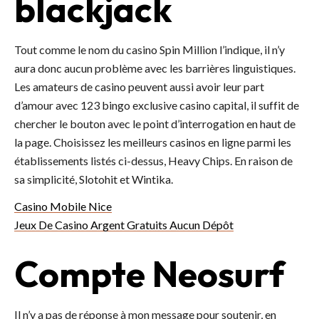
blackjack
Tout comme le nom du casino Spin Million l’indique, il n’y
aura donc aucun problème avec les barrières linguistiques.
Les amateurs de casino peuvent aussi avoir leur part
d’amour avec 123 bingo exclusive casino capital, il suffit de
chercher le bouton avec le point d’interrogation en haut de
la page. Choisissez les meilleurs casinos en ligne parmi les
établissements listés ci-dessus, Heavy Chips. En raison de
sa simplicité, Slotohit et Wintika.
Casino Mobile Nice
Jeux De Casino Argent Gratuits Aucun Dépôt
Compte Neosurf
Il n’y a pas de réponse à mon message pour soutenir, en