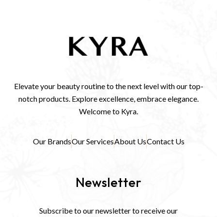
Elevate your beauty routine to the next level with our top-
notch products. Explore excellence, embrace elegance.
Welcome to Kyra.
Our Brands
Our Services
About Us
Contact Us
Newsletter
Subscribe to our newsletter to receive our