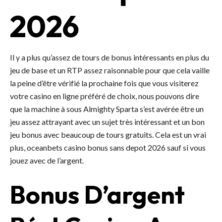
2026
Il y a plus qu’assez de tours de bonus intéressants en plus du
jeu de base et un RTP assez raisonnable pour que cela vaille
la peine d’être vérifié la prochaine fois que vous visiterez
votre casino en ligne préféré de choix, nous pouvons dire
que la machine à sous Almighty Sparta s’est avérée être un
jeu assez attrayant avec un sujet très intéressant et un bon
jeu bonus avec beaucoup de tours gratuits. Cela est un vrai
plus, oceanbets casino bonus sans depot 2026 sauf si vous
jouez avec de l’argent.
Bonus D’argent