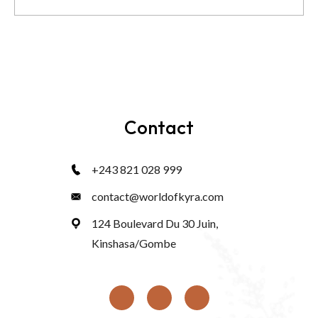
Contact
+243 821 028 999
contact@worldofkyra.com
124 Boulevard Du 30 Juin,
Kinshasa/Gombe