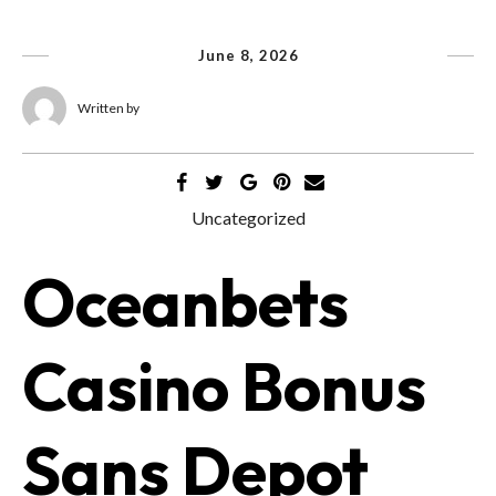
June 8, 2026
Written by
Uncategorized
Oceanbets
Casino Bonus
Sans Depot