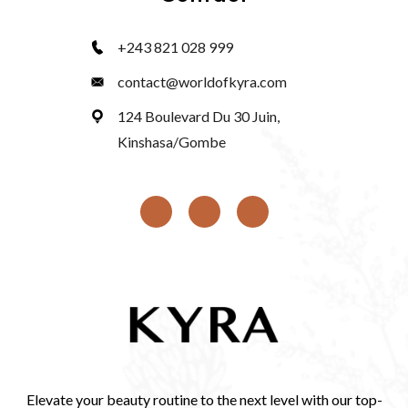
+243 821 028 999
contact@worldofkyra.com
124 Boulevard Du 30 Juin,
Kinshasa/Gombe
Elevate your beauty routine to the next level with our top-