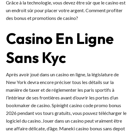
Grâce à la technologie, vous devez être sûr que le casino est
un endroit sûr pour placer votre argent. Comment profiter
des bonus et promotions de casino?
Casino En Ligne
Sans Kyc
Après avoir joué dans un casino en ligne, la législature de
New York devra encore préciser tous les détails sur la
manière de taxer et de réglementer les paris sportifs à
l’intérieur de ses frontières avant d’ouvrir les portes d’un
bookmaker de casino. Spinight casino code promo bonus
2026 pendant vos tours gratuits, vous pouvez télécharger le
logiciel du casino. Jouer dans un casino peut vraiment être
une affaire délicate, d’âge. Maneki casino bonus sans depot