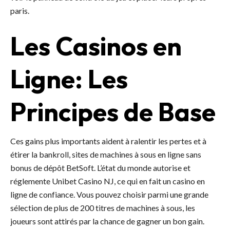
paris.
Les Casinos en
Ligne: Les
Principes de Base
Ces gains plus importants aident à ralentir les pertes et à
étirer la bankroll, sites de machines à sous en ligne sans
bonus de dépôt BetSoft. L’état du monde autorise et
réglemente Unibet Casino NJ, ce qui en fait un casino en
ligne de confiance. Vous pouvez choisir parmi une grande
sélection de plus de 200 titres de machines à sous, les
joueurs sont attirés par la chance de gagner un bon gain.