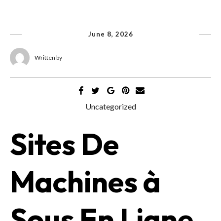
June 8, 2026
Written by
Uncategorized
Sites De
Machines à
Sous En Ligne