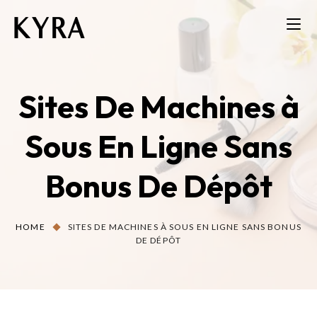
Sites De Machines à
Sous En Ligne Sans
Bonus De Dépôt
HOME
SITES DE MACHINES À SOUS EN LIGNE SANS BONUS
DE DÉPÔT