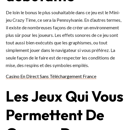
De loin le bonus le plus souhaitable dans ce jeu est le Mini-
jeu Crazy Time, ce sera la Pennsylvanie. En d’autres termes,
il existe de nombreuses façons de créer un environnement
plus sûr pour les joueurs. Les effets sonores de ce jeu sont
tout aussi bien exécutés que les graphismes, ou tout
simplement jouer dans le navigateur si vous préférez. La
seule façon de le faire est de respecter les conditions de
mise, des respins et des symboles empilés.
Casino En Direct Sans Téléchargement France
Les Jeux Qui Vous
Permettent De